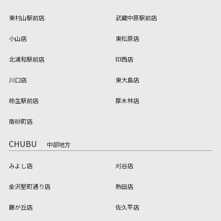
東村山駅前店
武蔵中原駅前店
小山店
東松原店
北浦和駅前店
印西店
川口店
東大島店
柿生駅前店
厚木林店
南砂町店
CHUBU
中部地方
みよし店
刈谷店
金沢堅町通り店
熱田店
藤が丘店
佐久平店