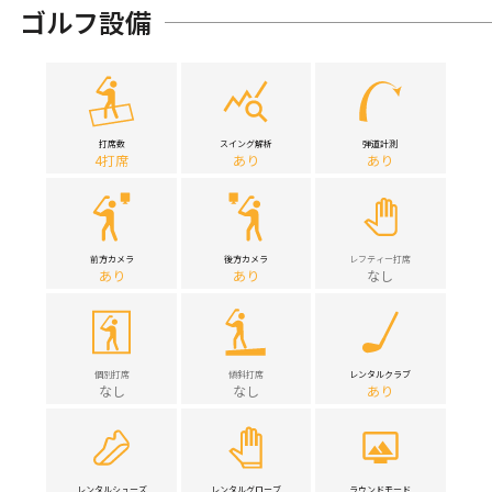
ゴルフ設備
打席数
スイング解析
弾道計測
4打席
あり
あり
前方カメラ
後方カメラ
レフティー打席
あり
あり
なし
個別打席
傾斜打席
レンタルクラブ
なし
なし
あり
レンタルシューズ
レンタルグローブ
ラウンドモード