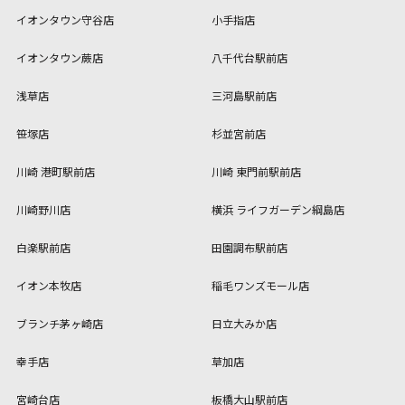
イオンタウン守谷店
小手指店
イオンタウン蕨店
八千代台駅前店
浅草店
三河島駅前店
笹塚店
杉並宮前店
川崎 港町駅前店
川崎 東門前駅前店
川崎野川店
横浜 ライフガーデン綱島店
白楽駅前店
田園調布駅前店
イオン本牧店
稲毛ワンズモール店
ブランチ茅ヶ崎店
日立大みか店
幸手店
草加店
宮崎台店
板橋大山駅前店