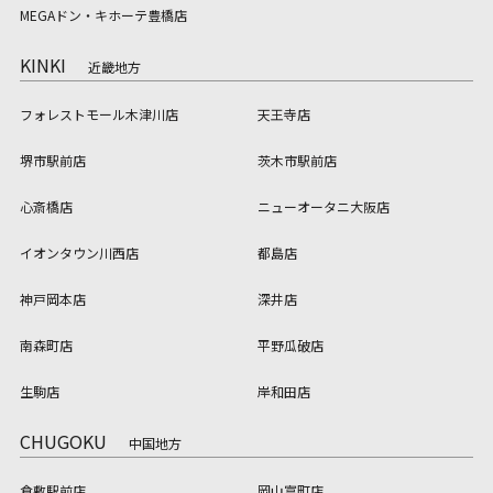
MEGAドン・キホーテ豊橋店
KINKI
近畿地方
フォレストモール木津川店
天王寺店
堺市駅前店
茨木市駅前店
心斎橋店
ニューオータニ大阪店
イオンタウン川西店
都島店
神戸岡本店
深井店
南森町店
平野瓜破店
生駒店
岸和田店
CHUGOKU
中国地方
倉敷駅前店
岡山富町店