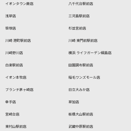
イオンタウン蕨店
八千代台駅前店
浅草店
三河島駅前店
笹塚店
杉並宮前店
川崎 港町駅前店
川崎 東門前駅前店
川崎野川店
横浜 ライフガーデン綱島店
白楽駅前店
田園調布駅前店
イオン本牧店
稲毛ワンズモール店
ブランチ茅ヶ崎店
日立大みか店
幸手店
草加店
宮崎台店
板橋大山駅前店
東村山駅前店
武蔵中原駅前店