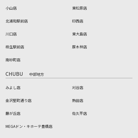
小山店
東松原店
北浦和駅前店
印西店
川口店
東大島店
柿生駅前店
厚木林店
南砂町店
CHUBU
中部地方
みよし店
刈谷店
金沢堅町通り店
熱田店
藤が丘店
佐久平店
MEGAドン・キホーテ豊橋店