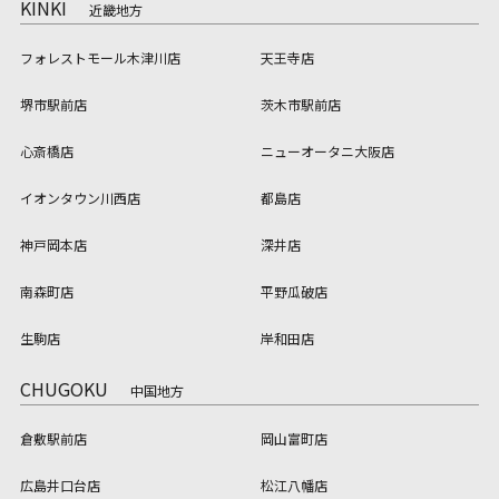
KINKI
近畿地方
フォレストモール木津川店
天王寺店
堺市駅前店
茨木市駅前店
心斎橋店
ニューオータニ大阪店
イオンタウン川西店
都島店
神戸岡本店
深井店
南森町店
平野瓜破店
生駒店
岸和田店
CHUGOKU
中国地方
倉敷駅前店
岡山富町店
広島井口台店
松江八幡店