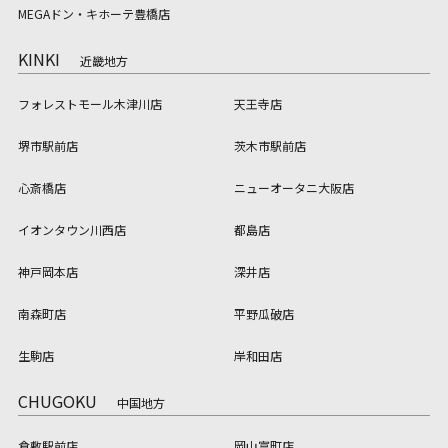
MEGAドン・キホーテ豊橋店
KINKI
近畿地方
フォレストモール木津川店
天王寺店
堺市駅前店
茨木市駅前店
心斎橋店
ニューオータニ大阪店
イオンタウン川西店
都島店
神戸岡本店
深井店
南森町店
平野瓜破店
生駒店
岸和田店
CHUGOKU
中国地方
倉敷駅前店
岡山富町店