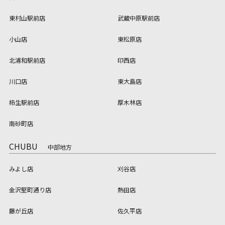
東村山駅前店
武蔵中原駅前店
小山店
東松原店
北浦和駅前店
印西店
川口店
東大島店
柿生駅前店
厚木林店
南砂町店
CHUBU
中部地方
みよし店
刈谷店
金沢堅町通り店
熱田店
藤が丘店
佐久平店