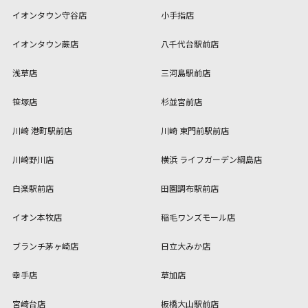
イオンタウン守谷店
小手指店
イオンタウン蕨店
八千代台駅前店
浅草店
三河島駅前店
笹塚店
杉並宮前店
川崎 港町駅前店
川崎 東門前駅前店
川崎野川店
横浜 ライフガーデン綱島店
白楽駅前店
田園調布駅前店
イオン本牧店
稲毛ワンズモール店
ブランチ茅ヶ崎店
日立大みか店
幸手店
草加店
宮崎台店
板橋大山駅前店