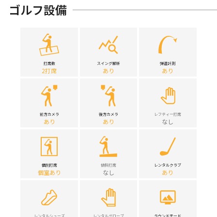
ゴルフ設備
打席数
スイング解析
弾道計測
2打席
あり
あり
前方カメラ
後方カメラ
レフティー打席
あり
あり
なし
個別打席
傾斜打席
レンタルクラブ
個室あり
なし
あり
レンタルシューズ
レンタルグローブ
ラウンドモード