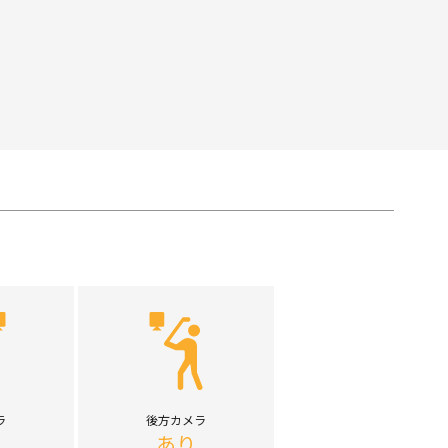
ラ
後方カメラ
あり