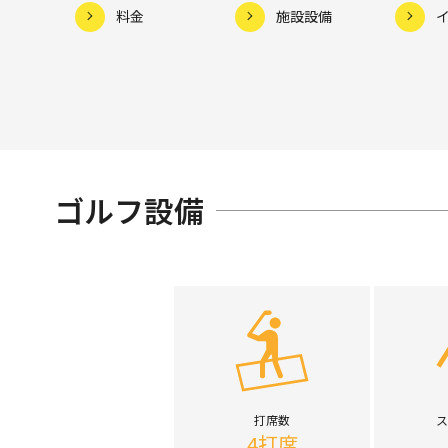
料金
施設設備
ゴルフ設備
打席数
ス
4打席