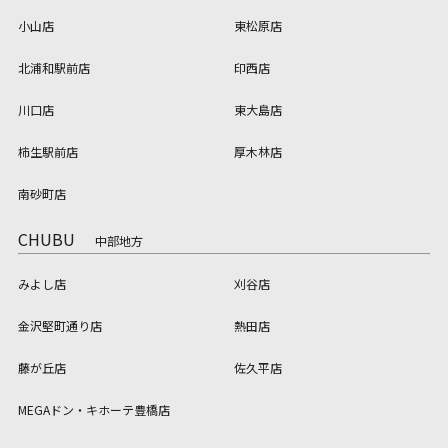
小山店
東松原店
北浦和駅前店
印西店
川口店
東大島店
柿生駅前店
厚木林店
南砂町店
CHUBU
中部地方
みよし店
刈谷店
金沢堅町通り店
熱田店
藤が丘店
佐久平店
MEGAドン・キホーテ豊橋店