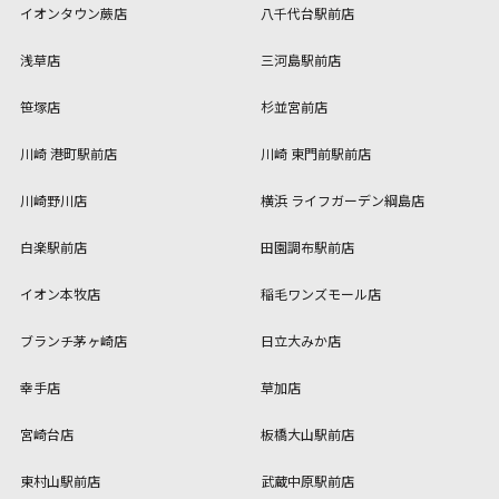
イオンタウン蕨店
八千代台駅前店
浅草店
三河島駅前店
笹塚店
杉並宮前店
川崎 港町駅前店
川崎 東門前駅前店
川崎野川店
横浜 ライフガーデン綱島店
白楽駅前店
田園調布駅前店
イオン本牧店
稲毛ワンズモール店
ブランチ茅ヶ崎店
日立大みか店
幸手店
草加店
宮崎台店
板橋大山駅前店
東村山駅前店
武蔵中原駅前店