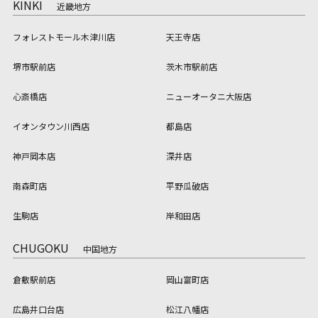
KINKI
近畿地方
フォレストモール木津川店
天王寺店
堺市駅前店
茨木市駅前店
心斎橋店
ニューオータニ大阪店
イオンタウン川西店
都島店
神戸岡本店
深井店
南森町店
平野瓜破店
生駒店
岸和田店
CHUGOKU
中国地方
倉敷駅前店
岡山富町店
広島井口台店
松江八幡店