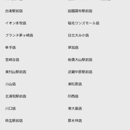
白楽駅前店
田園調布駅前店
イオン本牧店
稲毛ワンズモール店
ブランチ茅ヶ崎店
日立大みか店
幸手店
草加店
宮崎台店
板橋大山駅前店
東村山駅前店
武蔵中原駅前店
小山店
東松原店
北浦和駅前店
印西店
川口店
東大島店
柿生駅前店
厚木林店