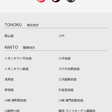
TOHOKU
東北地方
郡山店
八戸
KANTO
関東地方
イオンタウン守谷店
小手指店
イオンタウン蕨店
八千代台駅前店
浅草店
三河島駅前店
笹塚店
杉並宮前店
川崎 港町駅前店
川崎 東門前駅前店
川崎野川店
横浜 ライフガーデン綱島店