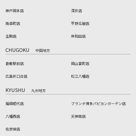
神戸岡本店
深井店
南森町店
平野瓜破店
生駒店
岸和田店
CHUGOKU
中国地方
倉敷駅前店
岡山富町店
広島井口台店
松江八幡店
KYUSHU
九州地方
福岡昭代店
ブランチ博多パピヨンガーデン店
八幡西店
天神南店
佐世保店