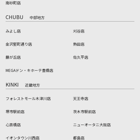
南砂町店
CHUBU
中部地方
みよし店
刈谷店
金沢堅町通り店
熱田店
藤が丘店
佐久平店
MEGAドン・キホーテ豊橋店
KINKI
近畿地方
フォレストモール木津川店
天王寺店
堺市駅前店
茨木市駅前店
心斎橋店
ニューオータニ大阪店
イオンタウン川西店
都島店