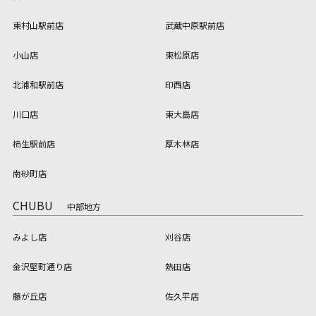
東村山駅前店
武蔵中原駅前店
小山店
東松原店
北浦和駅前店
印西店
川口店
東大島店
柿生駅前店
厚木林店
南砂町店
CHUBU
中部地方
みよし店
刈谷店
金沢堅町通り店
熱田店
藤が丘店
佐久平店