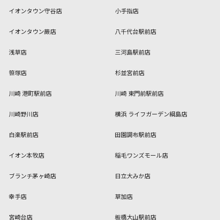
イオンタウン守谷店
小手指店
イオンタウン蕨店
八千代台駅前店
浅草店
三河島駅前店
笹塚店
杉並宮前店
川崎 港町駅前店
川崎 東門前駅前店
川崎野川店
横浜 ライフガーデン綱島店
白楽駅前店
田園調布駅前店
イオン本牧店
稲毛ワンズモール店
ブランチ茅ヶ崎店
日立大みか店
幸手店
草加店
宮崎台店
板橋大山駅前店