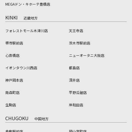
MEGAドン・キホーテ豊橋店
KINKI
近畿地方
フォレストモール木津川店
天王寺店
堺市駅前店
茨木市駅前店
心斎橋店
ニューオータニ大阪店
イオンタウン川西店
都島店
神戸岡本店
深井店
南森町店
平野瓜破店
生駒店
岸和田店
CHUGOKU
中国地方
倉敷駅前店
岡山富町店