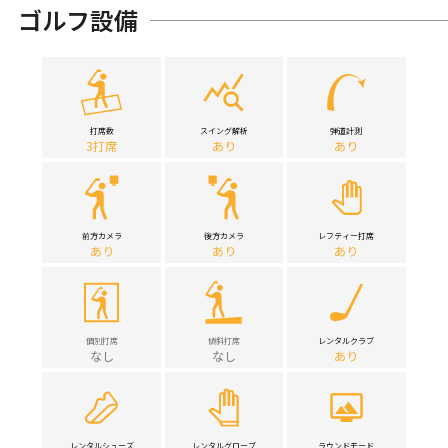
ゴルフ設備
打席数
スイング解析
弾道計測
3打席
あり
あり
前方カメラ
後方カメラ
レフティー打席
あり
あり
あり
個別打席
傾斜打席
レンタルクラブ
なし
なし
あり
レンタルシューズ
レンタルグローブ
ラウンドモード