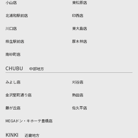
小山店
東松原店
北浦和駅前店
印西店
川口店
東大島店
柿生駅前店
厚木林店
南砂町店
CHUBU
中部地方
みよし店
刈谷店
金沢堅町通り店
熱田店
藤が丘店
佐久平店
MEGAドン・キホーテ豊橋店
KINKI
近畿地方