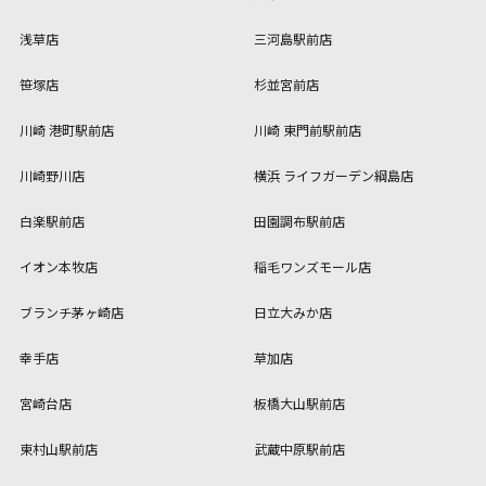
浅草店
三河島駅前店
笹塚店
杉並宮前店
川崎 港町駅前店
川崎 東門前駅前店
川崎野川店
横浜 ライフガーデン綱島店
白楽駅前店
田園調布駅前店
イオン本牧店
稲毛ワンズモール店
ブランチ茅ヶ崎店
日立大みか店
幸手店
草加店
宮崎台店
板橋大山駅前店
東村山駅前店
武蔵中原駅前店