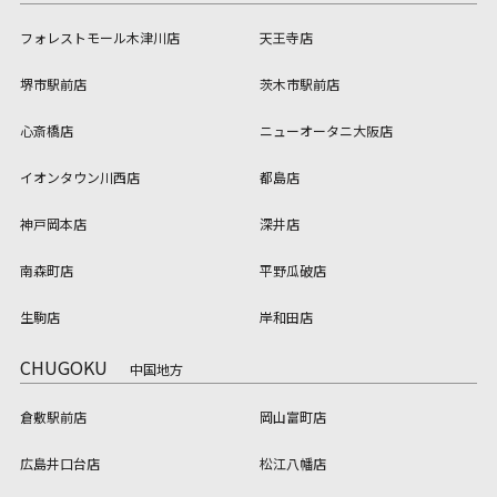
フォレストモール木津川店
天王寺店
堺市駅前店
茨木市駅前店
心斎橋店
ニューオータニ大阪店
イオンタウン川西店
都島店
神戸岡本店
深井店
南森町店
平野瓜破店
生駒店
岸和田店
CHUGOKU
中国地方
倉敷駅前店
岡山富町店
広島井口台店
松江八幡店