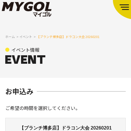
ホーム
イベント
【ブランチ博多店】ドラコン大会 20260201
イベント情報
お申込み
ご希望の時間を選択してください。
【ブランチ博多店】ドラコン大会 20260201