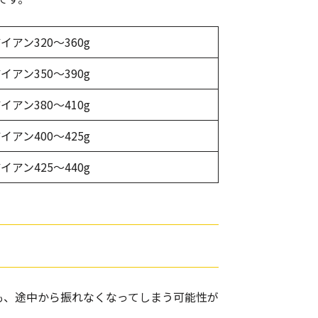
イアン320〜360g
イアン350〜390g
イアン380〜410g
イアン400〜425g
イアン425〜440g
も、途中から振れなくなってしまう可能性が