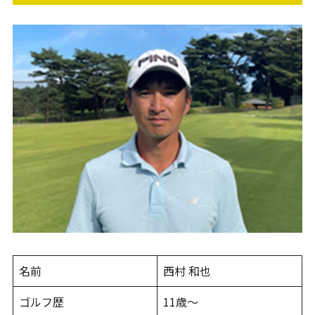
名前
西村 和也
ゴルフ歴
11歳～