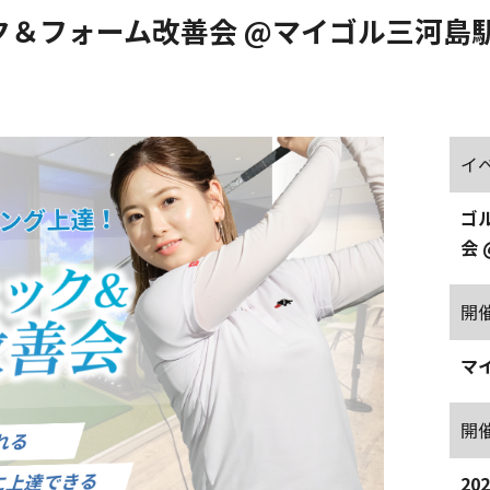
ク＆フォーム改善会 @マイゴル三河島
イ
ゴ
会
開
マ
開
20