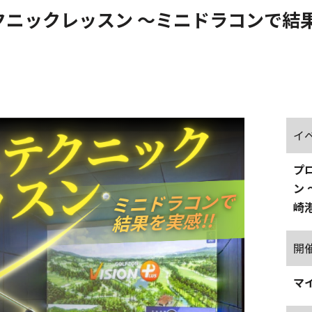
クニックレッスン ～ミニドラコンで結
イ
プ
ン
崎
開
マ