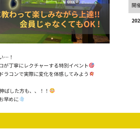
開
20
い…！
ロが丁寧にレクチャーする特別イベント
ドラコンで実際に変化を体感してみよう
を伸ばした方も、、！！
お早めに