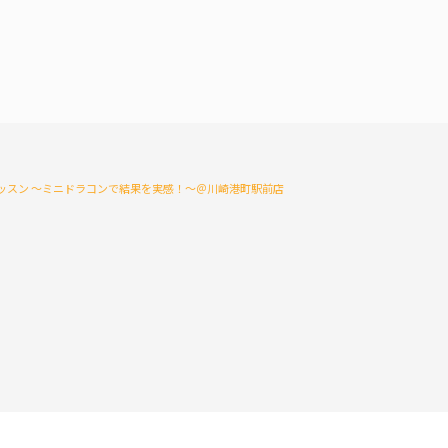
ッスン ～ミニドラコンで結果を実感！～＠川崎港町駅前店