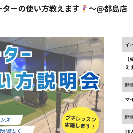
ーターの使い方教えます
～@都島店
イ
【
え
開
マ
開
20