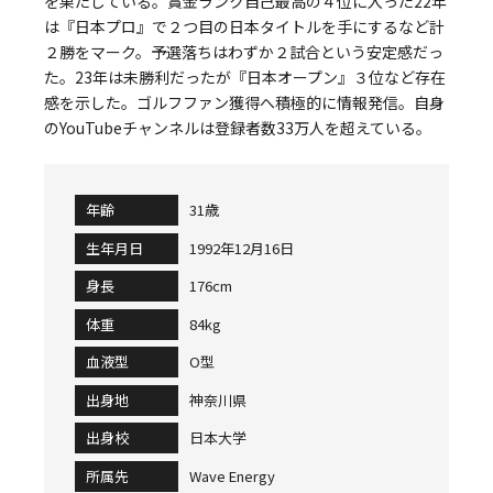
を果たしている。賞金ランク自己最高の４位に入った22年
は『日本プロ』で２つ目の日本タイトルを手にするなど計
２勝をマーク。予選落ちはわずか２試合という安定感だっ
た。23年は未勝利だったが『日本オープン』３位など存在
感を示した。ゴルフファン獲得へ積極的に情報発信。自身
のYouTubeチャンネルは登録者数33万人を超えている。
年齢
31歳
生年月日
1992年12月16日
身長
176cm
体重
84kg
血液型
O型
出身地
神奈川県
出身校
日本大学
所属先
Wave Energy