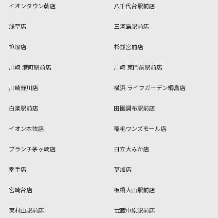
イオンタウン蕨店
八千代台駅前店
浅草店
三河島駅前店
笹塚店
杉並宮前店
川崎 港町駅前店
川崎 東門前駅前店
川崎野川店
横浜 ライフガーデン綱島店
白楽駅前店
田園調布駅前店
イオン本牧店
稲毛ワンズモール店
ブランチ茅ヶ崎店
日立大みか店
幸手店
草加店
宮崎台店
板橋大山駅前店
東村山駅前店
武蔵中原駅前店