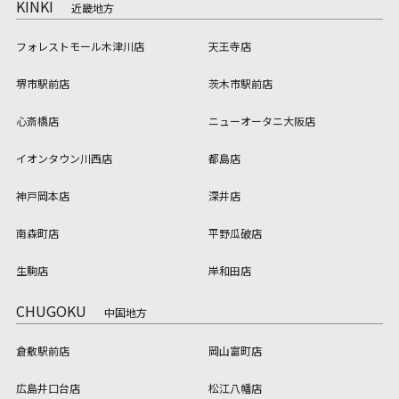
KINKI
近畿地方
フォレストモール木津川店
天王寺店
堺市駅前店
茨木市駅前店
心斎橋店
ニューオータニ大阪店
イオンタウン川西店
都島店
神戸岡本店
深井店
南森町店
平野瓜破店
生駒店
岸和田店
CHUGOKU
中国地方
倉敷駅前店
岡山富町店
広島井口台店
松江八幡店