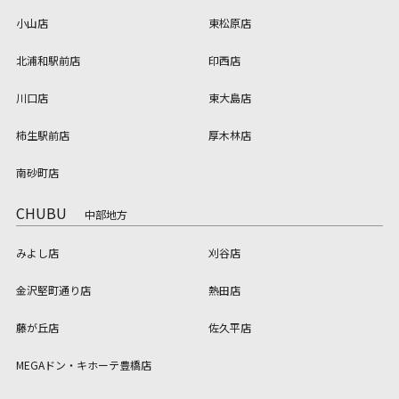
小山店
東松原店
北浦和駅前店
印西店
川口店
東大島店
柿生駅前店
厚木林店
南砂町店
CHUBU
中部地方
みよし店
刈谷店
金沢堅町通り店
熱田店
藤が丘店
佐久平店
MEGAドン・キホーテ豊橋店