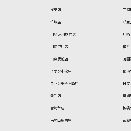
浅草店
三河
笹塚店
杉並
川崎 港町駅前店
川崎
川崎野川店
横浜
白楽駅前店
田園
イオン本牧店
稲毛
ブランチ茅ヶ崎店
日立
幸手店
草加
宮崎台店
板橋
東村山駅前店
武蔵