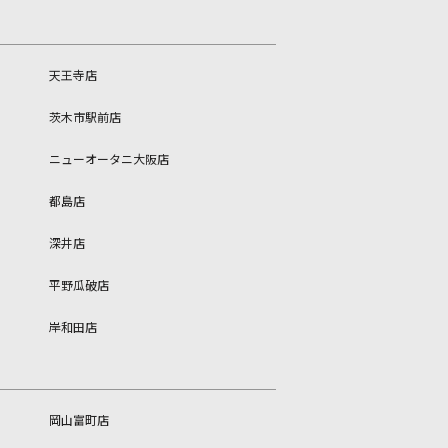
天王寺店
茨木市駅前店
ニューオータニ大阪店
都島店
深井店
平野瓜破店
岸和田店
岡山富町店