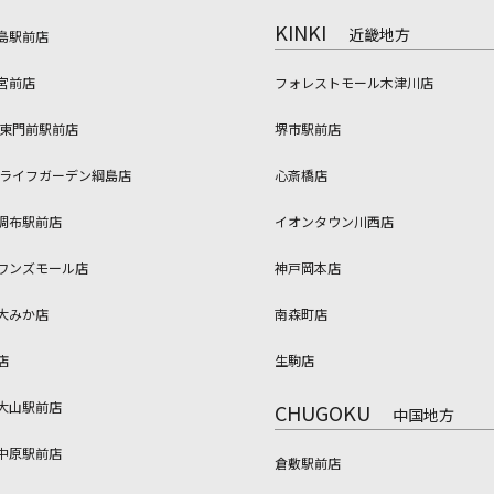
KINKI
近畿地方
島駅前店
宮前店
フォレストモール木津川店
 東門前駅前店
堺市駅前店
 ライフガーデン綱島店
心斎橋店
調布駅前店
イオンタウン川西店
ワンズモール店
神戸岡本店
大みか店
南森町店
店
生駒店
大山駅前店
CHUGOKU
中国地方
中原駅前店
倉敷駅前店