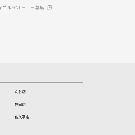
イゴルFCオーナー募集
刈谷店
熱田店
佐久平店