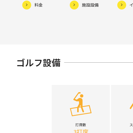
料金
施設設備
ゴルフ設備
打席数
ス
3打席