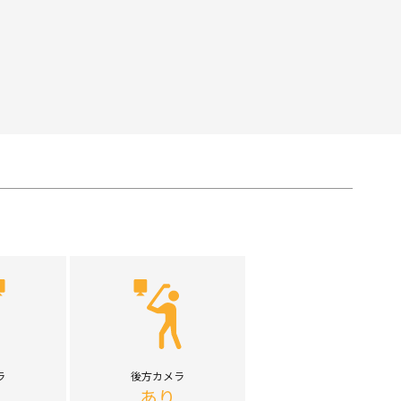
ラ
後方カメラ
あり