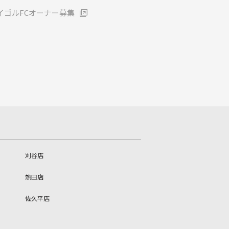
イゴルFCオーナー募集
刈谷店
熱田店
佐久平店