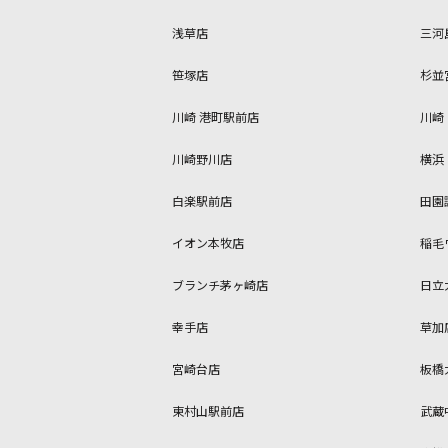
浅草店
三河
笹塚店
杉並
川崎 港町駅前店
川崎
川崎野川店
横浜
白楽駅前店
田園
イオン本牧店
稲毛
ブランチ茅ヶ崎店
日立
幸手店
草加
宮崎台店
板橋
東村山駅前店
武蔵