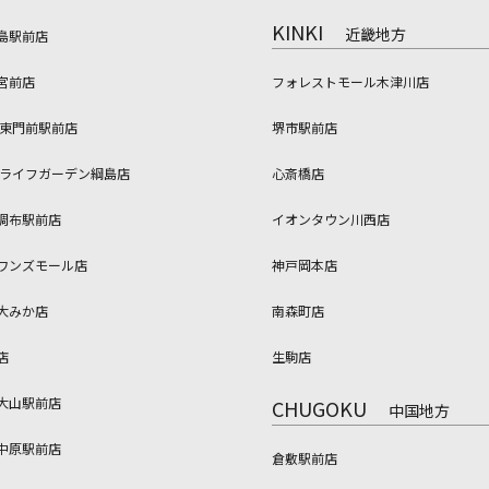
KINKI
近畿地方
島駅前店
宮前店
フォレストモール木津川店
 東門前駅前店
堺市駅前店
 ライフガーデン綱島店
心斎橋店
調布駅前店
イオンタウン川西店
ワンズモール店
神戸岡本店
大みか店
南森町店
店
生駒店
大山駅前店
CHUGOKU
中国地方
中原駅前店
倉敷駅前店