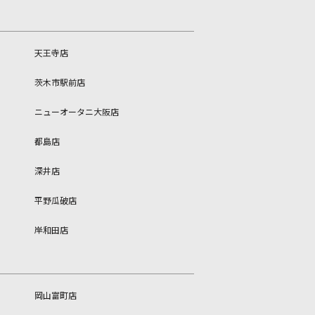
天王寺店
茨木市駅前店
ニューオータニ大阪店
都島店
深井店
平野瓜破店
岸和田店
岡山富町店