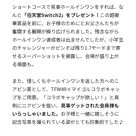
ショートコースで見事ホールインワンをすれば、な
んと
「任天堂Switch2」をプレゼント！
この超豪
華賞品を前に、お子様のためにとお父さんたちが
奮闘する展開が繰り広げられました。残念ながら
ホールインワン達成者は出ませんでしたが、小学生
のチャレンジャーがピンそば残り1.7ヤードまで寄
せるスーパーショットを披露し、会場が盛り上が
る場面も。
また、惜しくもホールインワンを逃した方へのニ
アピン賞として、TFW49×マイゴルコラボキャッ
プをご用意。「コラボキャップが欲しい！」と真
剣にニアピンを狙い、
見事ゲットされた会員様も
いらっしゃいました。
お子様と一緒に嬉しそうに
記念写真を撮られている姿がとても印象的でした♪