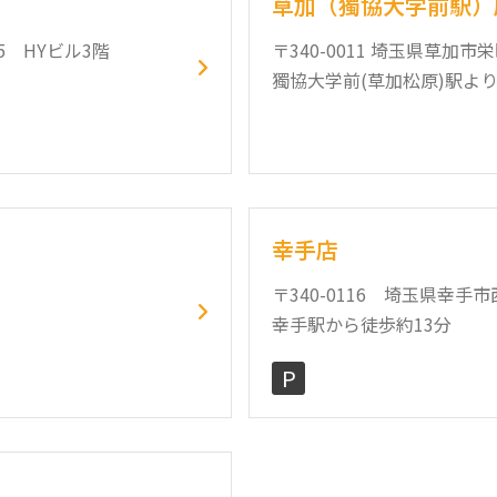
草加（獨協大学前駅）
5 HYビル3階
〒340-0011 埼玉県草加市
獨協大学前(草加松原)駅より
幸手店
〒340-0116 埼玉県幸手市西1
幸手駅から徒歩約13分
P