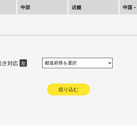
中部
近畿
中国
利き対応
左
絞り込む