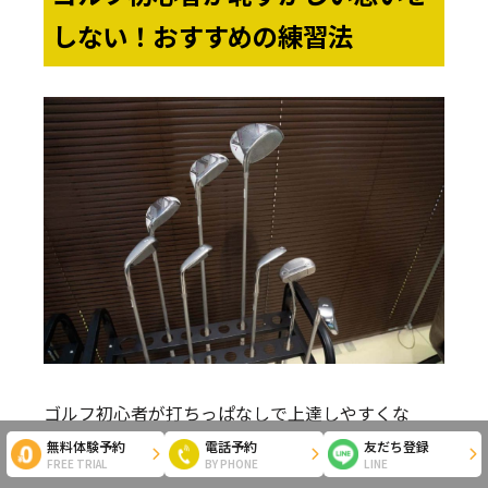
しない！おすすめの練習法
ゴルフ初心者が打ちっぱなしで上達しやすくな
る、おすすめの練習方法は以下の4つです。
無料体験予約
電話予約
友だち登録
FREE TRIAL
BY PHONE
LINE