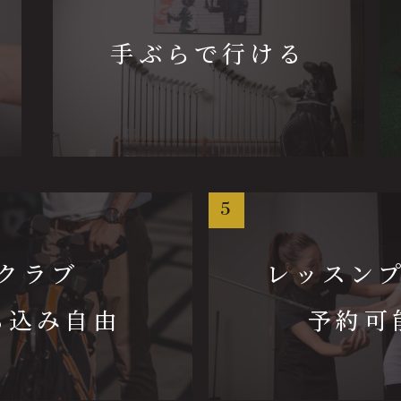
手ぶらで行ける
5
クラブ
レッスン
ち込み自由
予約可