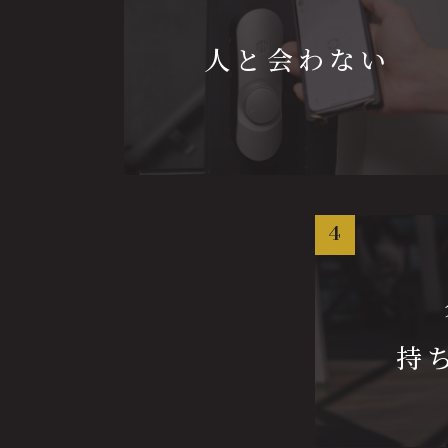
人と会わない
4
持