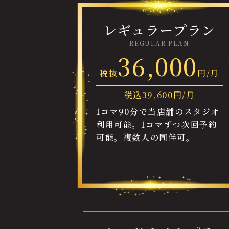
レギュラープラン
REGULAR PLAN
36,000
税抜
円/月
税込
39,600
円/月
1コマ90分で当店舗のスタジオ
利用可能。1コマずつ次回予約
可能。複数人の同伴可。