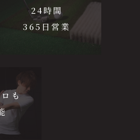
24時間
365日営業
プロも
能