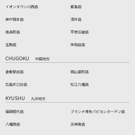
イオンタウン川西店
都島店
神戸岡本店
深井店
南森町店
平野瓜破店
生駒店
岸和田店
CHUGOKU
中国地方
倉敷駅前店
岡山富町店
広島井口台店
松江八幡店
KYUSHU
九州地方
福岡昭代店
ブランチ博多パピヨンガーデン店
八幡西店
天神南店