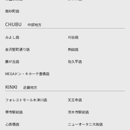
南砂町店
CHUBU
中部地方
みよし店
刈谷店
金沢堅町通り店
熱田店
藤が丘店
佐久平店
MEGAドン・キホーテ豊橋店
KINKI
近畿地方
フォレストモール木津川店
天王寺店
堺市駅前店
茨木市駅前店
心斎橋店
ニューオータニ大阪店