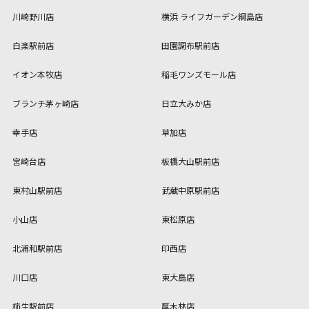
川崎野川店
横浜 ライフガーデン綱島店
白楽駅前店
田園調布駅前店
イオン本牧店
稲毛ワンズモール店
ブランチ茅ヶ崎店
日立大みか店
幸手店
草加店
宮崎台店
板橋大山駅前店
東村山駅前店
武蔵中原駅前店
小山店
東松原店
北浦和駅前店
印西店
川口店
東大島店
柿生駅前店
厚木林店