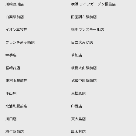
川崎野川店
横浜 ライフガーデン綱島店
白楽駅前店
田園調布駅前店
イオン本牧店
稲毛ワンズモール店
ブランチ茅ヶ崎店
日立大みか店
幸手店
草加店
宮崎台店
板橋大山駅前店
東村山駅前店
武蔵中原駅前店
小山店
東松原店
北浦和駅前店
印西店
川口店
東大島店
柿生駅前店
厚木林店