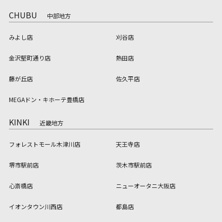
CHUBU
中部地方
みよし店
刈谷店
金沢堅町通り店
熱田店
藤が丘店
佐久平店
MEGAドン・キホーテ豊橋店
KINKI
近畿地方
フォレストモール木津川店
天王寺店
堺市駅前店
茨木市駅前店
心斎橋店
ニューオータニ大阪店
イオンタウン川西店
都島店