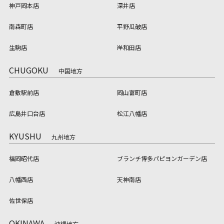
神戸岡本店
深井店
南森町店
平野瓜破店
生駒店
岸和田店
CHUGOKU
中国地方
倉敷駅前店
岡山富町店
広島井口台店
松江八幡店
KYUSHU
九州地方
福岡昭代店
ブランチ博多パピヨンガーデン店
八幡西店
天神南店
佐世保店
OKINAWA
沖縄地方