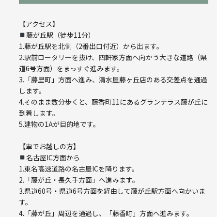
【アクセス】
藤が丘駅（徒歩11分）
1.藤が丘駅を北側（2番出口付近）から出ます。
2.駅前ロータリーを抜け、四軒家方面へ向かう大きな道路（県
道6号方面）をまっすぐ進みます。
3.「藤里町」方面へ進み、清水屋藤ヶ丘店のある交差点を通過
します。
4.そのまま数分歩くと、藤香町11にあるグランテラス藤が丘に
到着します。
5.建物の1Aが目的地です。
【車でお越しの方】
名古屋IC方面から
1.東名高速道路の名古屋ICを降ります。
2.「藤が丘・長久手方面」へ進みます。
3.県道60号・県道6号方面を経由して藤が丘駅方面へ向かいま
す。
4.「藤が丘」周辺を通過し、「藤香町」方面へ進みます。