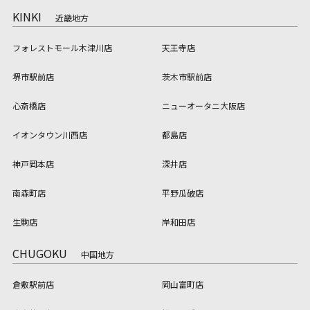
KINKI
近畿地方
フォレストモール木津川店
天王寺店
堺市駅前店
茨木市駅前店
心斎橋店
ニューオータニ大阪店
イオンタウン川西店
都島店
神戸岡本店
深井店
南森町店
平野瓜破店
生駒店
岸和田店
CHUGOKU
中国地方
倉敷駅前店
岡山富町店