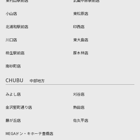
東村山駅前店
武蔵中原駅前店
小山店
東松原店
北浦和駅前店
印西店
川口店
東大島店
柿生駅前店
厚木林店
南砂町店
CHUBU
中部地方
みよし店
刈谷店
金沢堅町通り店
熱田店
藤が丘店
佐久平店
MEGAドン・キホーテ豊橋店