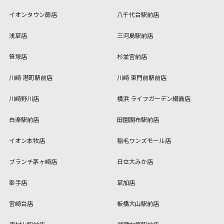
イオンタウン蕨店
八千代台駅前店
浅草店
三河島駅前店
笹塚店
杉並宮前店
川崎 港町駅前店
川崎 東門前駅前店
川崎野川店
横浜 ライフガーデン綱島店
白楽駅前店
田園調布駅前店
イオン本牧店
稲毛ワンズモール店
ブランチ茅ヶ崎店
日立大みか店
幸手店
草加店
宮崎台店
板橋大山駅前店