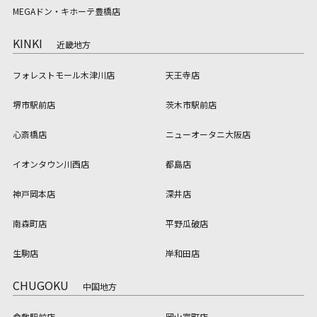
MEGAドン・キホーテ豊橋店
KINKI
近畿地方
フォレストモール木津川店
天王寺店
堺市駅前店
茨木市駅前店
心斎橋店
ニューオータニ大阪店
イオンタウン川西店
都島店
神戸岡本店
深井店
南森町店
平野瓜破店
生駒店
岸和田店
CHUGOKU
中国地方
倉敷駅前店
岡山富町店