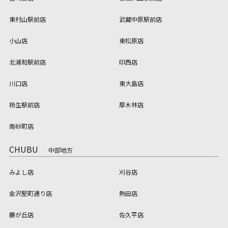
東村山駅前店
武蔵中原駅前店
小山店
東松原店
北浦和駅前店
印西店
川口店
東大島店
柿生駅前店
厚木林店
南砂町店
CHUBU
中部地方
みよし店
刈谷店
金沢堅町通り店
熱田店
藤が丘店
佐久平店