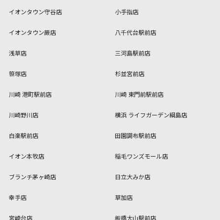
イオンタウン守谷店
小手指店
イオンタウン蕨店
八千代台駅前店
浅草店
三河島駅前店
笹塚店
杉並宮前店
川崎 港町駅前店
川崎 東門前駅前店
川崎野川店
横浜 ライフガーデン綱島店
白楽駅前店
田園調布駅前店
イオン本牧店
稲毛ワンズモール店
ブランチ茅ヶ崎店
日立大みか店
幸手店
草加店
宮崎台店
板橋大山駅前店