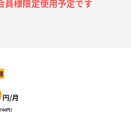
会員様限定使用予定です
題
0
円/月
700円）