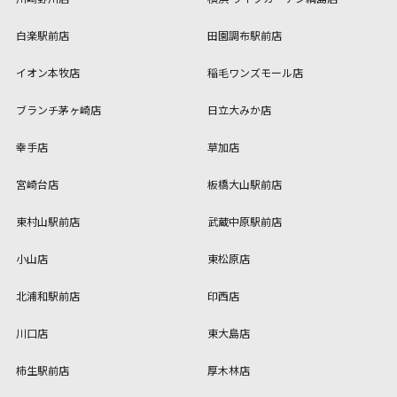
白楽駅前店
田園調布駅前店
イオン本牧店
稲毛ワンズモール店
ブランチ茅ヶ崎店
日立大みか店
幸手店
草加店
宮崎台店
板橋大山駅前店
東村山駅前店
武蔵中原駅前店
小山店
東松原店
北浦和駅前店
印西店
川口店
東大島店
柿生駅前店
厚木林店