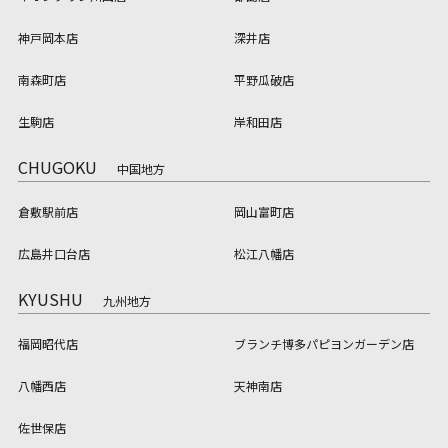
神戸岡本店
深井店
南森町店
平野瓜破店
生駒店
岸和田店
CHUGOKU
中国地方
倉敷駅前店
岡山富町店
広島井口台店
松江八幡店
KYUSHU
九州地方
福岡昭代店
ブランチ博多パピヨンガーデン店
八幡西店
天神南店
佐世保店