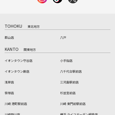
TOHOKU
東北地方
郡山店
八戸
KANTO
関東地方
イオンタウン守谷店
小手指店
イオンタウン蕨店
八千代台駅前店
浅草店
三河島駅前店
笹塚店
杉並宮前店
川崎 港町駅前店
川崎 東門前駅前店
川崎野川店
横浜 ライフガーデン綱島店