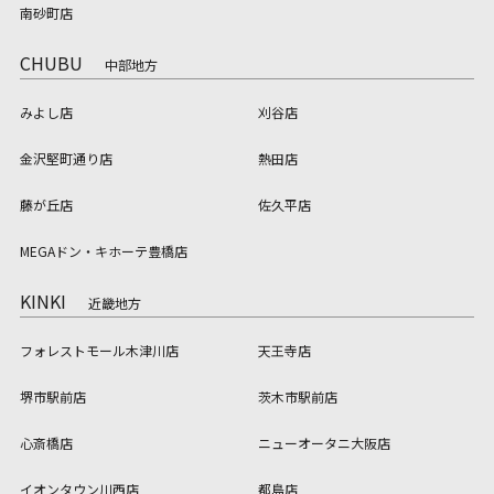
南砂町店
CHUBU
中部地方
みよし店
刈谷店
金沢堅町通り店
熱田店
藤が丘店
佐久平店
MEGAドン・キホーテ豊橋店
KINKI
近畿地方
フォレストモール木津川店
天王寺店
堺市駅前店
茨木市駅前店
心斎橋店
ニューオータニ大阪店
イオンタウン川西店
都島店