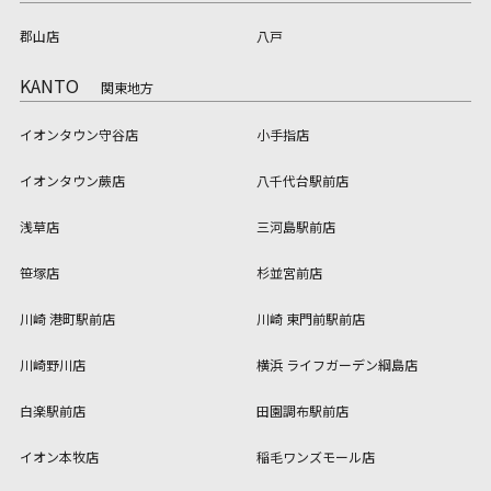
郡山店
八戸
KANTO
関東地方
イオンタウン守谷店
小手指店
イオンタウン蕨店
八千代台駅前店
浅草店
三河島駅前店
笹塚店
杉並宮前店
川崎 港町駅前店
川崎 東門前駅前店
川崎野川店
横浜 ライフガーデン綱島店
白楽駅前店
田園調布駅前店
イオン本牧店
稲毛ワンズモール店