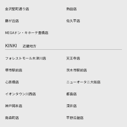
金沢堅町通り店
熱田店
藤が丘店
佐久平店
MEGAドン・キホーテ豊橋店
KINKI
近畿地方
フォレストモール木津川店
天王寺店
堺市駅前店
茨木市駅前店
心斎橋店
ニューオータニ大阪店
イオンタウン川西店
都島店
神戸岡本店
深井店
南森町店
平野瓜破店