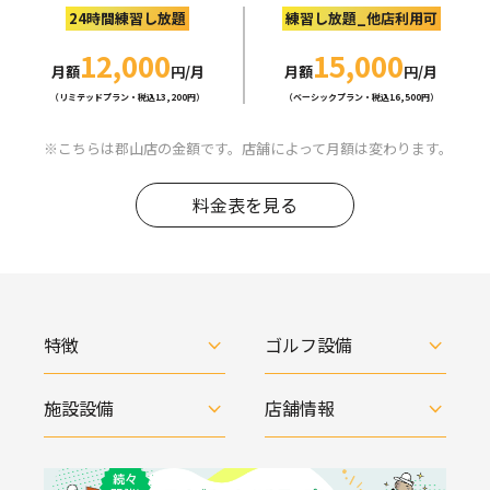
24時間練習し放題
練習し放題_他店利用可
12,000
15,000
月額
円/月
月額
円/月
（リミテッドプラン・税込13,200円）
（ベーシックプラン・税込16,500円）
こちらは郡山店の金額です。店舗によって月額は変わります。
料金表を見る
特徴
ゴルフ設備
施設設備
店舗情報