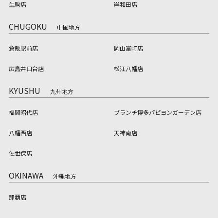
生駒店
岸和田店
CHUGOKU
中国地方
倉敷駅前店
岡山富町店
広島井口台店
松江八幡店
KYUSHU
九州地方
福岡昭代店
ブランチ博多パピヨンガーデン店
八幡西店
天神南店
佐世保店
OKINAWA
沖縄地方
那覇店