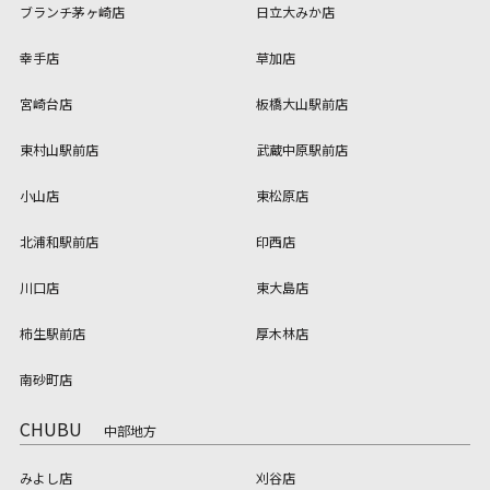
ブランチ茅ヶ崎店
日立大みか店
幸手店
草加店
宮崎台店
板橋大山駅前店
東村山駅前店
武蔵中原駅前店
小山店
東松原店
北浦和駅前店
印西店
川口店
東大島店
柿生駅前店
厚木林店
南砂町店
CHUBU
中部地方
みよし店
刈谷店