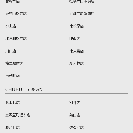
宮崎台店
板橋大山駅前店
東村山駅前店
武蔵中原駅前店
小山店
東松原店
北浦和駅前店
印西店
川口店
東大島店
柿生駅前店
厚木林店
南砂町店
CHUBU
中部地方
みよし店
刈谷店
金沢堅町通り店
熱田店
藤が丘店
佐久平店