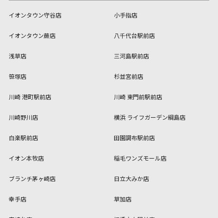
イオンタウン守谷店
小手指店
イオンタウン蕨店
八千代台駅前店
浅草店
三河島駅前店
笹塚店
杉並宮前店
川崎 港町駅前店
川崎 東門前駅前店
川崎野川店
横浜 ライフガーデン綱島店
白楽駅前店
田園調布駅前店
イオン本牧店
稲毛ワンズモール店
ブランチ茅ヶ崎店
日立大みか店
幸手店
草加店