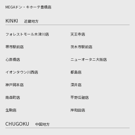
MEGAドン・キホーテ豊橋店
KINKI
近畿地方
フォレストモール木津川店
天王寺店
堺市駅前店
茨木市駅前店
心斎橋店
ニューオータニ大阪店
イオンタウン川西店
都島店
神戸岡本店
深井店
南森町店
平野瓜破店
生駒店
岸和田店
CHUGOKU
中国地方