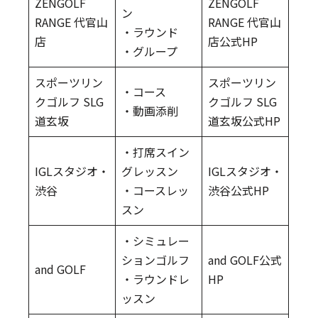
ZENGOLF
ZENGOLF
ン
RANGE 代官山
RANGE 代官山
・ラウンド
店
店公式HP
・グループ
スポーツリン
スポーツリン
・コース
クゴルフ SLG
クゴルフ SLG
・動画添削
道玄坂
道玄坂公式HP
・打席スイン
IGLスタジオ・
グレッスン
IGLスタジオ・
渋谷
・コースレッ
渋谷公式HP
スン
・シミュレー
ションゴルフ
and GOLF公式
and GOLF
・ラウンドレ
HP
ッスン