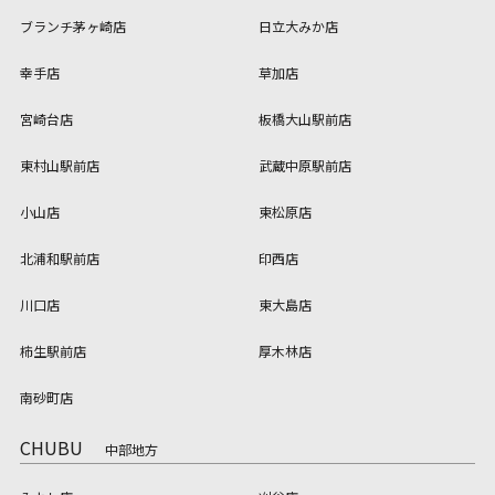
ブランチ茅ヶ崎店
日立大みか店
幸手店
草加店
宮崎台店
板橋大山駅前店
東村山駅前店
武蔵中原駅前店
小山店
東松原店
北浦和駅前店
印西店
川口店
東大島店
柿生駅前店
厚木林店
南砂町店
CHUBU
中部地方