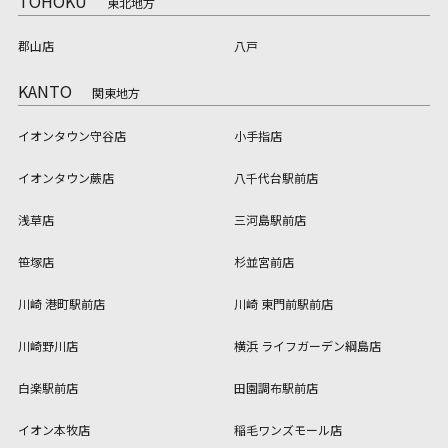
TOHOKU
東北地方
郡山店
八戸
KANTO
関東地方
イオンタウン守谷店
小手指店
イオンタウン蕨店
八千代台駅前店
浅草店
三河島駅前店
笹塚店
杉並宮前店
川崎 港町駅前店
川崎 東門前駅前店
川崎野川店
横浜 ライフガーデン綱島店
白楽駅前店
田園調布駅前店
イオン本牧店
稲毛ワンズモール店