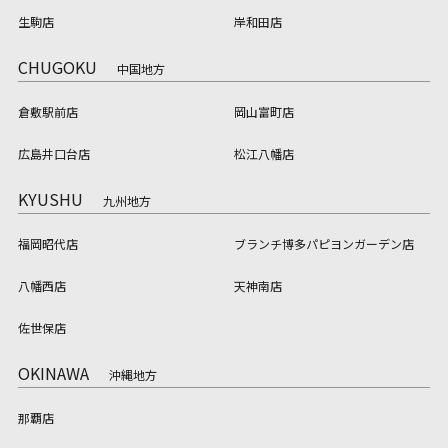
生駒店
岸和田店
CHUGOKU
中国地方
倉敷駅前店
岡山富町店
広島井口台店
松江八幡店
KYUSHU
九州地方
福岡昭代店
ブランチ博多パピヨンガーデン店
八幡西店
天神南店
佐世保店
OKINAWA
沖縄地方
那覇店