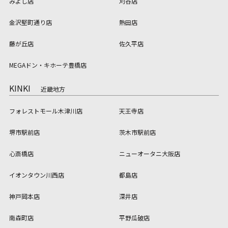
みよし店
刈谷店
金沢堅町通り店
熱田店
藤が丘店
佐久平店
MEGAドン・キホーテ豊橋店
KINKI
近畿地方
フォレストモール木津川店
天王寺店
堺市駅前店
茨木市駅前店
心斎橋店
ニューオータニ大阪店
イオンタウン川西店
都島店
神戸岡本店
深井店
南森町店
平野瓜破店