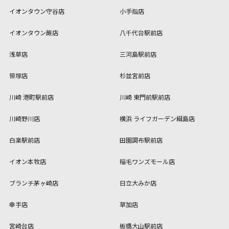
イオンタウン守谷店
小手指店
イオンタウン蕨店
八千代台駅前店
浅草店
三河島駅前店
笹塚店
杉並宮前店
川崎 港町駅前店
川崎 東門前駅前店
川崎野川店
横浜 ライフガーデン綱島店
白楽駅前店
田園調布駅前店
イオン本牧店
稲毛ワンズモール店
ブランチ茅ヶ崎店
日立大みか店
幸手店
草加店
宮崎台店
板橋大山駅前店