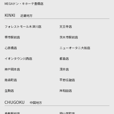
MEGAドン・キホーテ豊橋店
KINKI
近畿地方
フォレストモール木津川店
天王寺店
堺市駅前店
茨木市駅前店
心斎橋店
ニューオータニ大阪店
イオンタウン川西店
都島店
神戸岡本店
深井店
南森町店
平野瓜破店
生駒店
岸和田店
CHUGOKU
中国地方
倉敷駅前店
岡山富町店