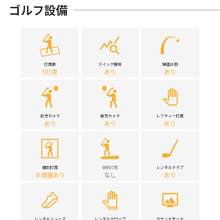
ゴルフ設備
打席数
スイング解析
弾道計測
5打席
あり
あり
前方カメラ
後方カメラ
レフティー打席
あり
あり
あり
個別打席
傾斜打席
レンタルクラブ
半個室あり
なし
あり
レンタルシューズ
レンタルグローブ
ラウンドモード