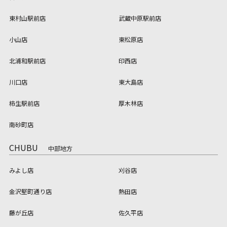
東村山駅前店
武蔵中原駅前店
小山店
東松原店
北浦和駅前店
印西店
川口店
東大島店
柿生駅前店
厚木林店
南砂町店
CHUBU
中部地方
みよし店
刈谷店
金沢堅町通り店
熱田店
藤が丘店
佐久平店