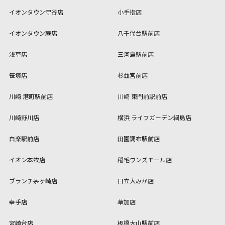
イオンタウン守谷店
小手指店
イオンタウン蕨店
八千代台駅前店
浅草店
三河島駅前店
笹塚店
杉並宮前店
川崎 港町駅前店
川崎 東門前駅前店
川崎野川店
横浜 ライフガーデン綱島店
白楽駅前店
田園調布駅前店
イオン本牧店
稲毛ワンズモール店
ブランチ茅ヶ崎店
日立大みか店
幸手店
草加店
宮崎台店
板橋大山駅前店