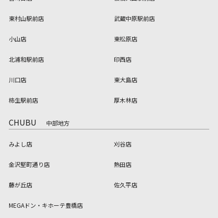
東村山駅前店
武蔵中原駅前店
小山店
東松原店
北浦和駅前店
印西店
川口店
東大島店
柿生駅前店
厚木林店
CHUBU
中部地方
みよし店
刈谷店
金沢堅町通り店
熱田店
藤が丘店
佐久平店
MEGAドン・キホーテ豊橋店