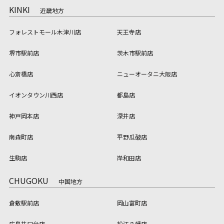
KINKI
近畿地方
フォレストモール木津川店
天王寺店
堺市駅前店
茨木市駅前店
心斎橋店
ニューオータニ大阪店
イオンタウン川西店
都島店
神戸岡本店
深井店
南森町店
平野瓜破店
生駒店
岸和田店
CHUGOKU
中国地方
倉敷駅前店
岡山富町店
広島井口台店
松江八幡店