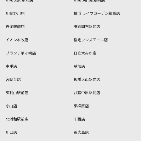
川崎野川店
横浜 ライフガーデン綱島店
白楽駅前店
田園調布駅前店
イオン本牧店
稲毛ワンズモール店
ブランチ茅ヶ崎店
日立大みか店
幸手店
草加店
宮崎台店
板橋大山駅前店
東村山駅前店
武蔵中原駅前店
小山店
東松原店
北浦和駅前店
印西店
川口店
東大島店