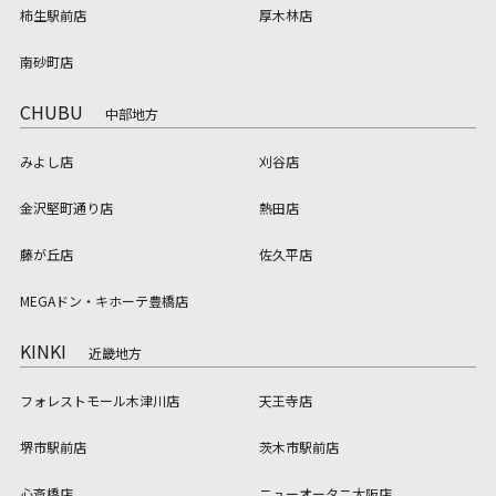
柿生駅前店
厚木林店
南砂町店
CHUBU
中部地方
みよし店
刈谷店
金沢堅町通り店
熱田店
藤が丘店
佐久平店
MEGAドン・キホーテ豊橋店
KINKI
近畿地方
フォレストモール木津川店
天王寺店
堺市駅前店
茨木市駅前店
心斎橋店
ニューオータニ大阪店