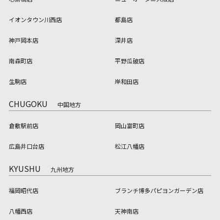
イオンタウン川西店
都島店
神戸岡本店
深井店
南森町店
平野瓜破店
生駒店
岸和田店
CHUGOKU
中国地方
倉敷駅前店
岡山富町店
広島井口台店
松江八幡店
KYUSHU
九州地方
福岡昭代店
ブランチ博多パピヨンガーデン店
八幡西店
天神南店