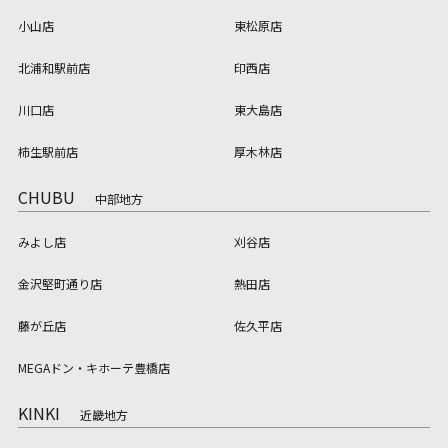
小山店
東松原店
北浦和駅前店
印西店
川口店
東大島店
柿生駅前店
厚木林店
CHUBU
中部地方
みよし店
刈谷店
金沢堅町通り店
熱田店
藤が丘店
佐久平店
MEGAドン・キホーテ豊橋店
KINKI
近畿地方