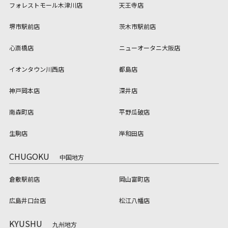
フォレストモール木津川店
天王寺店
堺市駅前店
茨木市駅前店
心斎橋店
ニューオータニ大阪店
イオンタウン川西店
都島店
神戸岡本店
深井店
南森町店
平野瓜破店
生駒店
岸和田店
CHUGOKU
中国地方
倉敷駅前店
岡山富町店
広島井口台店
松江八幡店
KYUSHU
九州地方