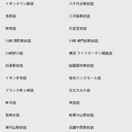
イオンタウン蕨店
八千代台駅前店
浅草店
三河島駅前店
笹塚店
杉並宮前店
川崎 港町駅前店
川崎 東門前駅前店
川崎野川店
横浜 ライフガーデン綱島店
白楽駅前店
田園調布駅前店
イオン本牧店
稲毛ワンズモール店
ブランチ茅ヶ崎店
日立大みか店
幸手店
草加店
宮崎台店
板橋大山駅前店
東村山駅前店
武蔵中原駅前店