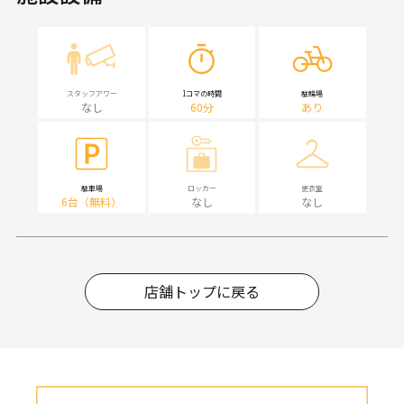
スタッフアワー
1コマの時間
駐輪場
なし
60分
あり
駐車場
ロッカー
更衣室
6台（無料）
なし
なし
店舗トップに戻る