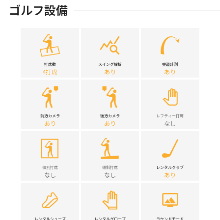
ゴルフ設備
打席数
スイング解析
弾道計測
4打席
あり
あり
前方カメラ
後方カメラ
レフティー打席
あり
あり
なし
個別打席
傾斜打席
レンタルクラブ
なし
なし
あり
レンタルシューズ
レンタルグローブ
ラウンドモード