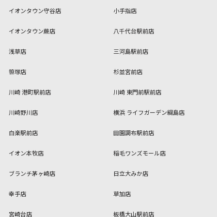
イオンタウン守谷店
小手指店
イオンタウン蕨店
八千代台駅前店
浅草店
三河島駅前店
笹塚店
杉並宮前店
川崎 港町駅前店
川崎 東門前駅前店
川崎野川店
横浜 ライフガーデン綱島店
白楽駅前店
田園調布駅前店
イオン本牧店
稲毛ワンズモール店
ブランチ茅ヶ崎店
日立大みか店
幸手店
草加店
宮崎台店
板橋大山駅前店