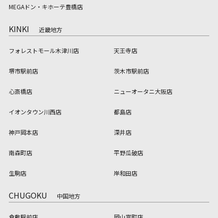
MEGAドン・キホーテ豊橋店
KINKI
近畿地方
フォレストモール木津川店
天王寺店
堺市駅前店
茨木市駅前店
心斎橋店
ニューオータニ大阪店
イオンタウン川西店
都島店
神戸岡本店
深井店
南森町店
平野瓜破店
生駒店
岸和田店
CHUGOKU
中国地方
倉敷駅前店
岡山富町店