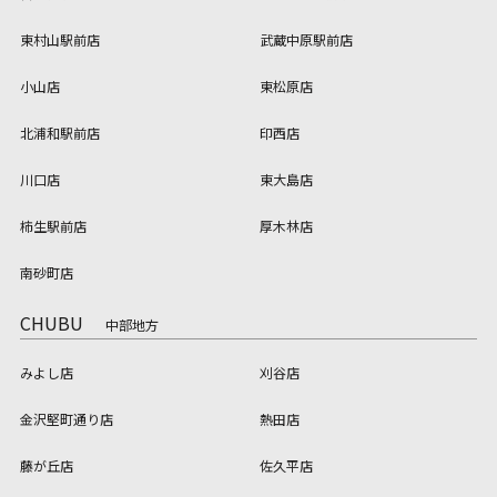
東村山駅前店
武蔵中原駅前店
小山店
東松原店
北浦和駅前店
印西店
川口店
東大島店
柿生駅前店
厚木林店
南砂町店
CHUBU
中部地方
みよし店
刈谷店
金沢堅町通り店
熱田店
藤が丘店
佐久平店