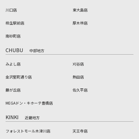
川口店
東大島店
柿生駅前店
厚木林店
南砂町店
CHUBU
中部地方
みよし店
刈谷店
金沢堅町通り店
熱田店
藤が丘店
佐久平店
MEGAドン・キホーテ豊橋店
KINKI
近畿地方
フォレストモール木津川店
天王寺店