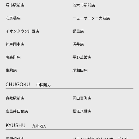
堺市駅前店
茨木市駅前店
心斎橋店
ニューオータニ大阪店
イオンタウン川西店
都島店
神戸岡本店
深井店
南森町店
平野瓜破店
生駒店
岸和田店
CHUGOKU
中国地方
倉敷駅前店
岡山富町店
広島井口台店
松江八幡店
KYUSHU
九州地方
福岡昭代店
ブランチ博多パピヨンガーデン店