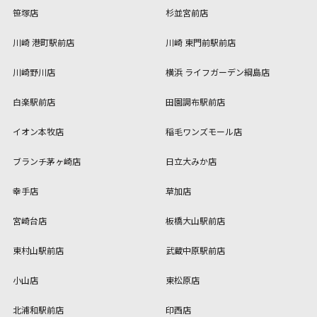
笹塚店
杉並宮前店
川崎 港町駅前店
川崎 東門前駅前店
川崎野川店
横浜 ライフガーデン綱島店
白楽駅前店
田園調布駅前店
イオン本牧店
稲毛ワンズモール店
ブランチ茅ヶ崎店
日立大みか店
幸手店
草加店
宮崎台店
板橋大山駅前店
東村山駅前店
武蔵中原駅前店
小山店
東松原店
北浦和駅前店
印西店