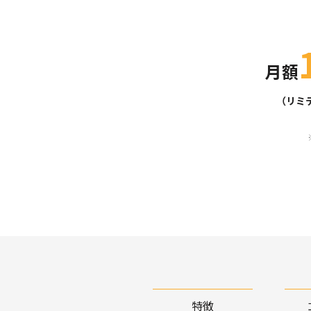
月額
（リミテ
特徴