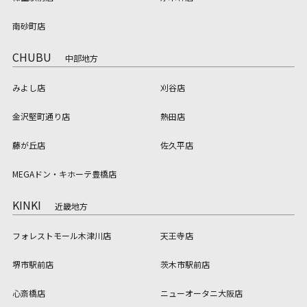
南砂町店
CHUBU
中部地方
みよし店
刈谷店
金沢堅町通り店
熱田店
藤が丘店
佐久平店
MEGAドン・キホーテ豊橋店
KINKI
近畿地方
フォレストモール木津川店
天王寺店
堺市駅前店
茨木市駅前店
心斎橋店
ニューオータニ大阪店