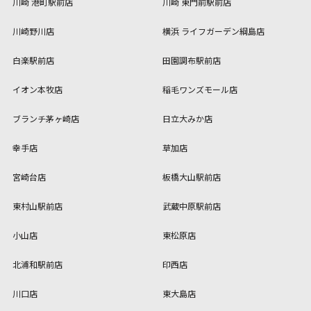
川崎 港町駅前店
川崎 東門前駅前店
川崎野川店
横浜 ライフガーデン綱島店
白楽駅前店
田園調布駅前店
イオン本牧店
稲毛ワンズモール店
ブランチ茅ヶ崎店
日立大みか店
幸手店
草加店
宮崎台店
板橋大山駅前店
東村山駅前店
武蔵中原駅前店
小山店
東松原店
北浦和駅前店
印西店
川口店
東大島店