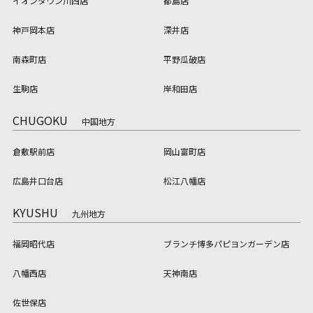
イオンタウン川西店
都島店
神戸岡本店
深井店
南森町店
平野瓜破店
生駒店
岸和田店
CHUGOKU
中国地方
倉敷駅前店
岡山富町店
広島井口台店
松江八幡店
KYUSHU
九州地方
福岡昭代店
ブランチ博多パピヨンガーデン店
八幡西店
天神南店
佐世保店