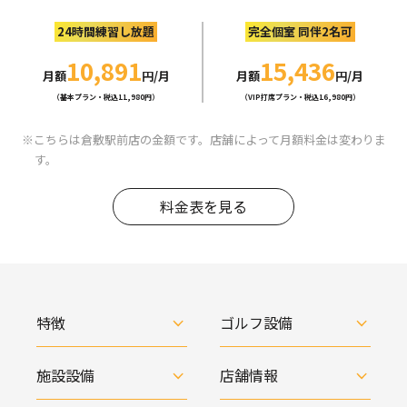
24時間練習し放題
完全個室 同伴2名可
10,891
15,436
月額
円/月
月額
円/月
（基本プラン・税込11,980円）
（VIP打席プラン・税込16,980円）
こちらは倉敷駅前店の金額です。店舗によって月額料金は変わりま
す。
料金表を見る
特徴
ゴルフ設備
施設設備
店舗情報