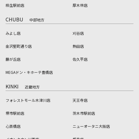
柿生駅前店
厚木林店
CHUBU
中部地方
みよし店
刈谷店
金沢堅町通り店
熱田店
藤が丘店
佐久平店
MEGAドン・キホーテ豊橋店
KINKI
近畿地方
フォレストモール木津川店
天王寺店
堺市駅前店
茨木市駅前店
心斎橋店
ニューオータニ大阪店