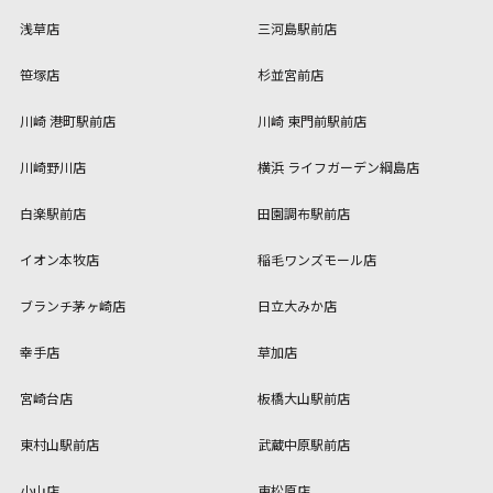
浅草店
三河島駅前店
笹塚店
杉並宮前店
川崎 港町駅前店
川崎 東門前駅前店
川崎野川店
横浜 ライフガーデン綱島店
白楽駅前店
田園調布駅前店
イオン本牧店
稲毛ワンズモール店
ブランチ茅ヶ崎店
日立大みか店
幸手店
草加店
宮崎台店
板橋大山駅前店
東村山駅前店
武蔵中原駅前店
小山店
東松原店