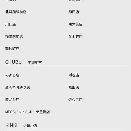
北浦和駅前店
印西店
川口店
東大島店
柿生駅前店
厚木林店
南砂町店
CHUBU
中部地方
みよし店
刈谷店
金沢堅町通り店
熱田店
藤が丘店
佐久平店
MEGAドン・キホーテ豊橋店
KINKI
近畿地方