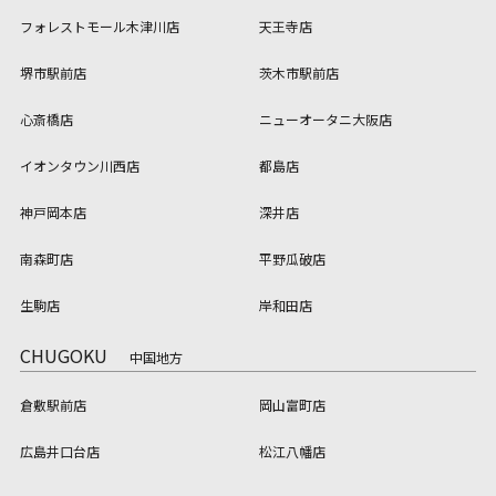
フォレストモール木津川店
天王寺店
堺市駅前店
茨木市駅前店
心斎橋店
ニューオータニ大阪店
イオンタウン川西店
都島店
神戸岡本店
深井店
南森町店
平野瓜破店
生駒店
岸和田店
CHUGOKU
中国地方
倉敷駅前店
岡山富町店
広島井口台店
松江八幡店