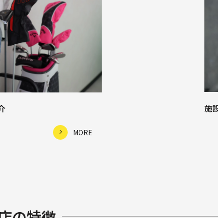
施
介
MORE
店の特徴