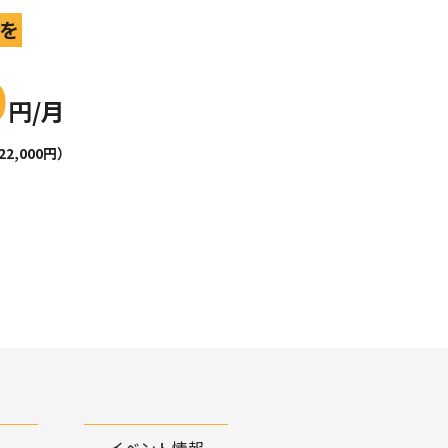
を
0
円/月
,000円）