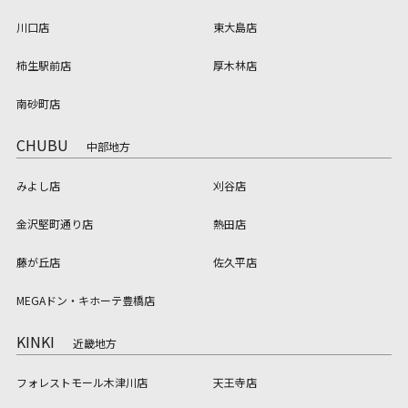
川口店
東大島店
柿生駅前店
厚木林店
南砂町店
CHUBU
中部地方
みよし店
刈谷店
金沢堅町通り店
熱田店
藤が丘店
佐久平店
MEGAドン・キホーテ豊橋店
KINKI
近畿地方
フォレストモール木津川店
天王寺店