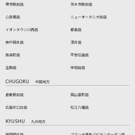
堺市駅前店
茨木市駅前店
心斎橋店
ニューオータニ大阪店
イオンタウン川西店
都島店
神戸岡本店
深井店
南森町店
平野瓜破店
生駒店
岸和田店
CHUGOKU
中国地方
倉敷駅前店
岡山富町店
広島井口台店
松江八幡店
KYUSHU
九州地方
福岡昭代店
ブランチ博多パピヨンガーデン店