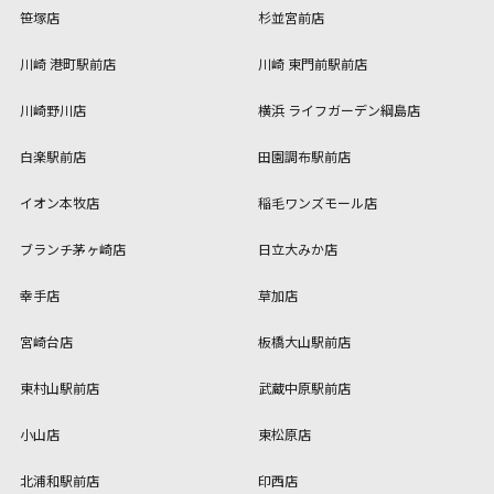
笹塚店
杉並宮前店
川崎 港町駅前店
川崎 東門前駅前店
川崎野川店
横浜 ライフガーデン綱島店
白楽駅前店
田園調布駅前店
イオン本牧店
稲毛ワンズモール店
ブランチ茅ヶ崎店
日立大みか店
幸手店
草加店
宮崎台店
板橋大山駅前店
東村山駅前店
武蔵中原駅前店
小山店
東松原店
北浦和駅前店
印西店