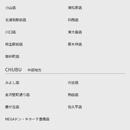
小山店
東松原店
北浦和駅前店
印西店
川口店
東大島店
柿生駅前店
厚木林店
南砂町店
CHUBU
中部地方
みよし店
刈谷店
金沢堅町通り店
熱田店
藤が丘店
佐久平店
MEGAドン・キホーテ豊橋店