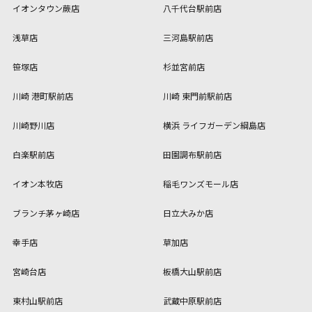
イオンタウン蕨店
八千代台駅前店
浅草店
三河島駅前店
笹塚店
杉並宮前店
川崎 港町駅前店
川崎 東門前駅前店
川崎野川店
横浜 ライフガーデン綱島店
白楽駅前店
田園調布駅前店
イオン本牧店
稲毛ワンズモール店
ブランチ茅ヶ崎店
日立大みか店
幸手店
草加店
宮崎台店
板橋大山駅前店
東村山駅前店
武蔵中原駅前店