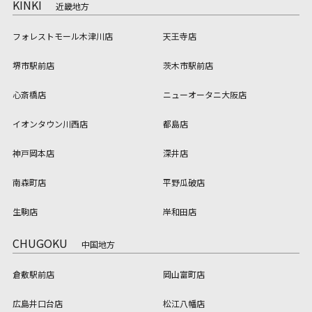
KINKI
近畿地方
フォレストモール木津川店
天王寺店
堺市駅前店
茨木市駅前店
心斎橋店
ニューオータニ大阪店
イオンタウン川西店
都島店
神戸岡本店
深井店
南森町店
平野瓜破店
生駒店
岸和田店
CHUGOKU
中国地方
倉敷駅前店
岡山富町店
広島井口台店
松江八幡店