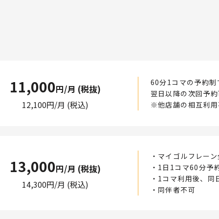
11,000
60分1コマの予約
円/月 (税抜)
翌日以降の次回予約
12,100
円/月 (税込)
※他店舗の相互利用
・マイゴルフレーン
13,000
・1日1コマ60分予
円/月 (税抜)
・1コマ利用後、同
14,300
円/月 (税込)
・同伴者不可