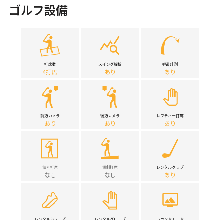
ゴルフ設備
打席数
スイング解析
弾道計測
4打席
あり
あり
前方カメラ
後方カメラ
レフティー打席
あり
あり
あり
個別打席
傾斜打席
レンタルクラブ
なし
なし
あり
レンタルシューズ
レンタルグローブ
ラウンドモード