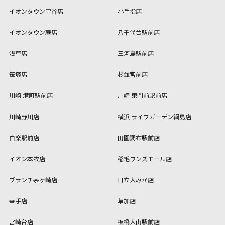
イオンタウン守谷店
小手指店
イオンタウン蕨店
八千代台駅前店
浅草店
三河島駅前店
笹塚店
杉並宮前店
川崎 港町駅前店
川崎 東門前駅前店
川崎野川店
横浜 ライフガーデン綱島店
白楽駅前店
田園調布駅前店
イオン本牧店
稲毛ワンズモール店
ブランチ茅ヶ崎店
日立大みか店
幸手店
草加店
宮崎台店
板橋大山駅前店