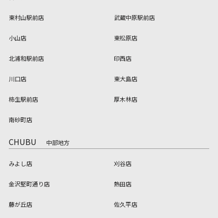
東村山駅前店
武蔵中原駅前店
小山店
東松原店
北浦和駅前店
印西店
川口店
東大島店
柿生駅前店
厚木林店
南砂町店
CHUBU
中部地方
みよし店
刈谷店
金沢堅町通り店
熱田店
藤が丘店
佐久平店