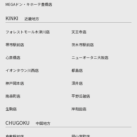
MEGAドン・キホーテ豊橋店
KINKI
近畿地方
フォレストモール木津川店
天王寺店
堺市駅前店
茨木市駅前店
心斎橋店
ニューオータニ大阪店
イオンタウン川西店
都島店
神戸岡本店
深井店
南森町店
平野瓜破店
生駒店
岸和田店
CHUGOKU
中国地方
倉敷駅前店
岡山富町店