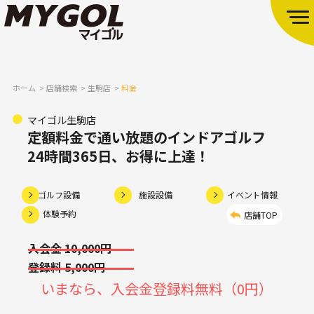
ホーム
店舗検索
生駒店
料金
マイゴル生駒店
定額料金で通い放題のインドアゴルフ
24時間365日、お得に上達！
ゴルフ設備
施設設備
イベント情報
体験予約
店舗TOP
入会金 10,000円
登録料 5,000円
いまなら、入会金登録料無料（0円）