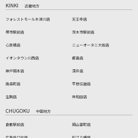
KINKI
近畿地方
フォレストモール木津川店
天王寺店
堺市駅前店
茨木市駅前店
心斎橋店
ニューオータニ大阪店
イオンタウン川西店
都島店
神戸岡本店
深井店
南森町店
平野瓜破店
生駒店
岸和田店
CHUGOKU
中国地方
倉敷駅前店
岡山富町店
広島井口台店
松江八幡店