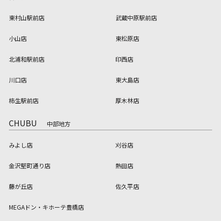
東村山駅前店
武蔵中原駅前店
小山店
東松原店
北浦和駅前店
印西店
川口店
東大島店
柿生駅前店
厚木林店
CHUBU
中部地方
みよし店
刈谷店
金沢堅町通り店
熱田店
藤が丘店
佐久平店
MEGAドン・キホーテ豊橋店