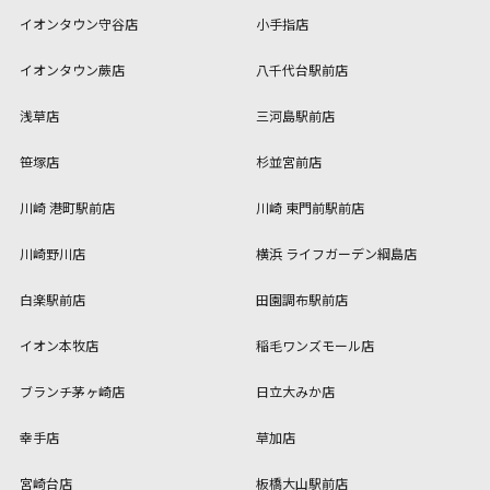
イオンタウン守谷店
小手指店
イオンタウン蕨店
八千代台駅前店
浅草店
三河島駅前店
笹塚店
杉並宮前店
川崎 港町駅前店
川崎 東門前駅前店
川崎野川店
横浜 ライフガーデン綱島店
白楽駅前店
田園調布駅前店
イオン本牧店
稲毛ワンズモール店
ブランチ茅ヶ崎店
日立大みか店
幸手店
草加店
宮崎台店
板橋大山駅前店