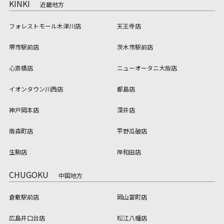
KINKI
近畿地方
フォレストモール木津川店
天王寺店
堺市駅前店
茨木市駅前店
心斎橋店
ニューオータニ大阪店
イオンタウン川西店
都島店
神戸岡本店
深井店
南森町店
平野瓜破店
生駒店
岸和田店
CHUGOKU
中国地方
倉敷駅前店
岡山富町店
広島井口台店
松江八幡店