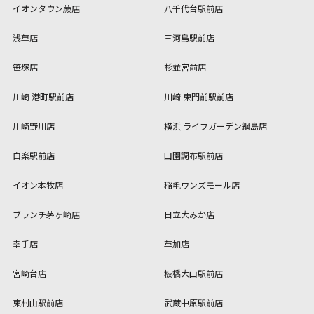
イオンタウン蕨店
八千代台駅前店
浅草店
三河島駅前店
笹塚店
杉並宮前店
川崎 港町駅前店
川崎 東門前駅前店
川崎野川店
横浜 ライフガーデン綱島店
白楽駅前店
田園調布駅前店
イオン本牧店
稲毛ワンズモール店
ブランチ茅ヶ崎店
日立大みか店
幸手店
草加店
宮崎台店
板橋大山駅前店
東村山駅前店
武蔵中原駅前店