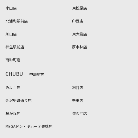
小山店
東松原店
北浦和駅前店
印西店
川口店
東大島店
柿生駅前店
厚木林店
南砂町店
CHUBU
中部地方
みよし店
刈谷店
金沢堅町通り店
熱田店
藤が丘店
佐久平店
MEGAドン・キホーテ豊橋店